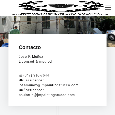
Contacto
José R Muñoz
Licensed & insured
(847) 910-7644
Escríbenos:
josemunoz@jmpaintingstucco.com
Escríbenos:
paulortiz@jmpaintingstucco.com